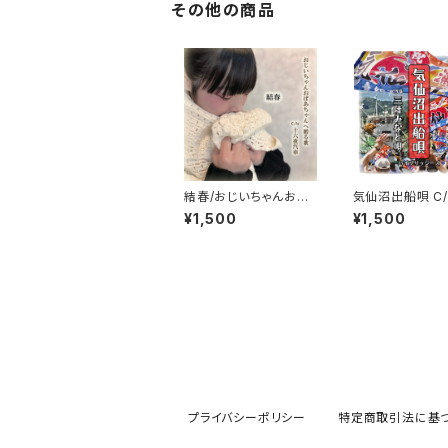
その他の商品
結春/おじいちゃんおば
気仙沼出船唄 C/
あちゃんへ贈る歌 C/W
陸みなと唄
¥1,500
¥1,500
十六夜汽車
プライバシーポリシー
特定商取引法に基