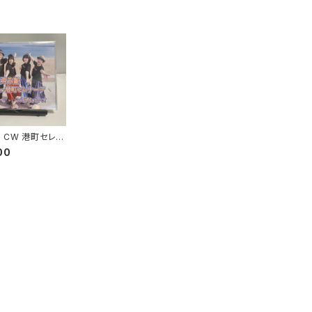
 CW 港町セレナ
00