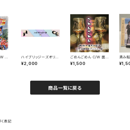
W 三
ハイブリッジーズオリジ
ごめんごめん C/W 面
勇み船
ナルマフラータオル
瀬夢桜デュエット編
ーデ
¥2,000
¥1,500
¥1,5
商品一覧に戻る
づく表記