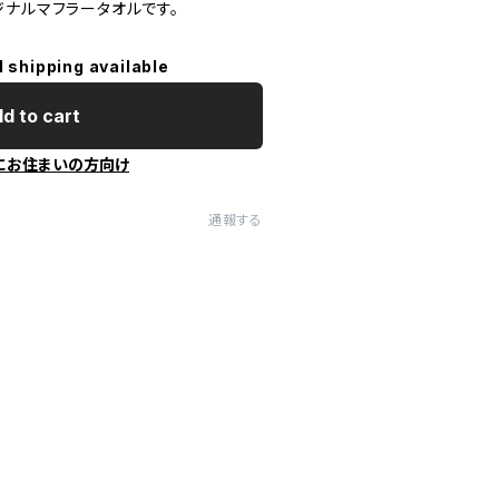
ジナルマフラータオルです。
l shipping available
d to cart
にお住まいの方向け
通報する